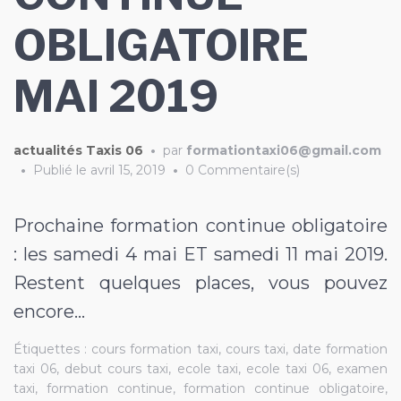
OBLIGATOIRE
MAI 2019
actualités Taxis 06
•
par
formationtaxi06@gmail.com
•
Publié le
avril 15, 2019
•
0 Commentaire(s)
Prochaine formation continue obligatoire
: les samedi 4 mai ET samedi 11 mai 2019.
Restent quelques places, vous pouvez
encore…
Étiquettes :
cours formation taxi
,
cours taxi
,
date formation
taxi 06
,
debut cours taxi
,
ecole taxi
,
ecole taxi 06
,
examen
taxi
,
formation continue
,
formation continue obligatoire
,