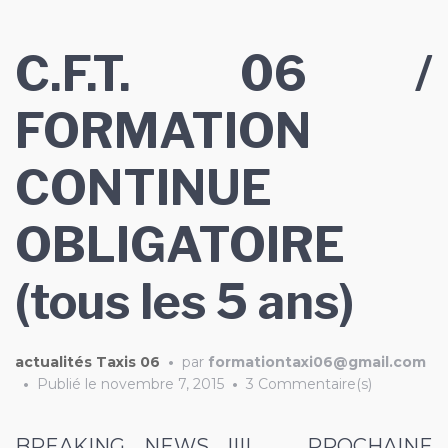
C.F.T. 06 /
FORMATION
CONTINUE
OBLIGATOIRE
(tous les 5 ans)
actualités Taxis 06
•
par
formationtaxi06@gmail.com
•
Publié le
novembre 7, 2015
•
3 Commentaire(s)
BREAKING NEWS !!!! PROCHAINE