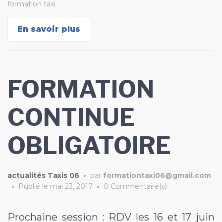
formation taxi
En savoir plus
FORMATION
CONTINUE
OBLIGATOIRE
actualités Taxis 06
•
par
formationtaxi06@gmail.com
•
Publié le
mai 23, 2017
•
0 Commentaire(s)
Prochaine session : RDV les 16 et 17 juin