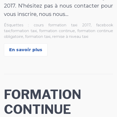
2017. N’hésitez pas à nous contacter pour
vous inscrire, nous nous…
Étiquettes :
cours formation taxi 2017
,
facebook
taxi;formation taxi
,
formation continue
,
formation continue
obligatoire
,
formation taxi
,
remise à niveau taxi
En savoir plus
FORMATION
CONTINUE