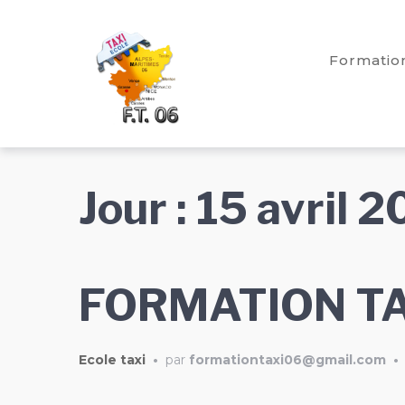
Passer
Aller
Passer
à
au
au
Formation
la
contenu
pied
navigation
de
principale
page
Jour :
15 avril 
FORMATION TAX
Ecole taxi
•
par
formationtaxi06@gmail.com
•