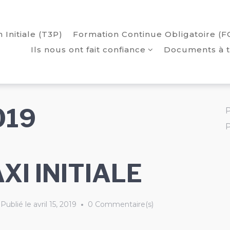
 Initiale (T3P)
Formation Continue Obligatoire (F
Ils nous ont fait confiance
Documents à t
2019
P
P
I INITIALE
Publié le
avril 15, 2019
•
0 Commentaire(s)