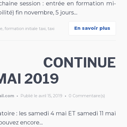
ochaine session : entrée en formation mi-
lité) fin novembre, 5 jours…
En savoir plus
le
,
formation initiale taxi
,
taxi
N CONTINUE
MAI 2019
il.com
•
Publié le
avril 15, 2019
•
0 Commentaire(s)
toire : les samedi 4 mai ET samedi 11 mai
 pouvez encore…