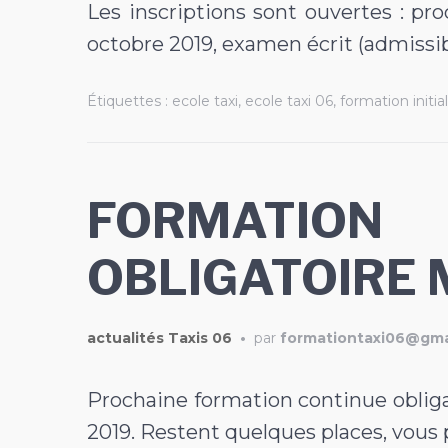
Les inscriptions sont ouvertes : pr
octobre 2019, examen écrit (admissibi
Étiquettes :
ecole taxi
,
ecole taxi 06
,
formation initia
FORMATIO
OBLIGATOIRE 
actualités Taxis 06
•
par
formationtaxi06@gma
Prochaine formation continue obliga
2019. Restent quelques places, vous