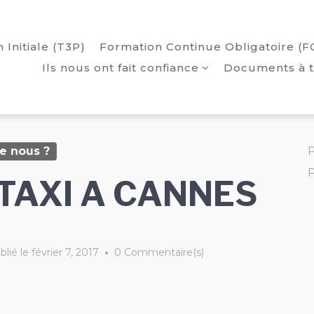
 Initiale (T3P)
Formation Continue Obligatoire (F
Ils nous ont fait confiance
Documents à t
e nous ?
P
P
TAXI A CANNES
blié le
février 7, 2017
•
0 Commentaire(s)